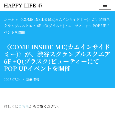
コ
ホーム
»
〈COME INSIDE ME(カムインサイドミー)〉が、渋谷ス
ン
クランブルスクエア 6F +Q(プラスク)ビューティーにてPOP UPイ
テ
ベントを開催
ン
ツ
〈COME INSIDE ME(カムインサイド
へ
ミー)〉が、渋谷スクランブルスクエア
ス
キ
6F +Q(プラスク)ビューティーにて
ッ
POP UPイベントを開催
プ
2025.07.24
新着情報
詳しくは
こちら
からご覧ください。